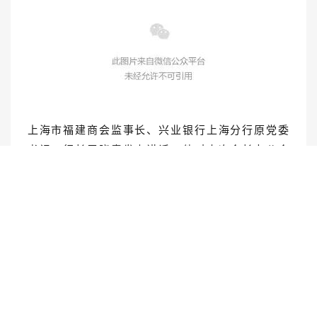
上海市福建商会监事长、兴业银行上海分行原党委
书记、行长于晓青发表讲话。他对本次会长办公会
的规范组织、高效推进给予充分肯定，围绕商会合
规运营、监督保障、风险防控、会员权益维护等工
作提出意见。他表示，监事会将认真履行监督职
责，全力支持商会班子开展工作，坚守合规底线、
保障稳健运行，与全体闽商同心协力，推动上海市
福建商会持续健康、规范有序发展。